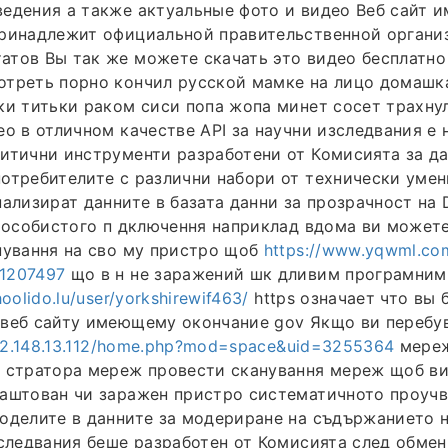
ведения а также актуальные фото и видео Веб сайт
принадлежит официальной правительственной органи
тов Вы так же можете скачать это видео бесплатно
отреть порно кончил русской мамке на лицо домашк
ки титьки раком сиси попа жопа минет сосет трахну
ео в отличном качестве API за научни изследвания е 
итични инструменти разработени от Комисията за да
отребителите с различни набори от технически умен
нализират данните в базата данни за прозрачност на
з особистого п дключення наприклад вдома ви может
нування на сво му пристро щоб
https://www.yqwml.co
1207497
що в н не заражений шк дливим програмним
hoolido.lu/user/yorkshirewif463/
https означает что вы 
веб сайту имеющему окончание gov Якщо ви перебува
132.148.13.112/home.php?mod=space&uid=3255364
мереж
н стратора мереж провести сканування мереж щоб в
аштован чи заражен пристро систематичното проучв
оделите в данните за модериране на съдържанието 
зследвания беше разработен от Комисията след обмен