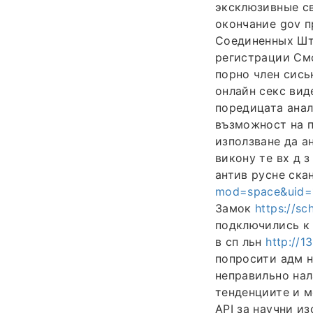
эксклюзивные с
окончание gov 
Соединенных Шта
регистрации См
порно член сись
онлайн секс вид
поредицата анал
възможност на п
използване да а
викону те вх д 
антив русне ска
mod=space&uid=
Замок
https://sc
подключились к 
в сп льн
http://
попросити адм 
неправильно нал
тенденциите и м
API за научни и