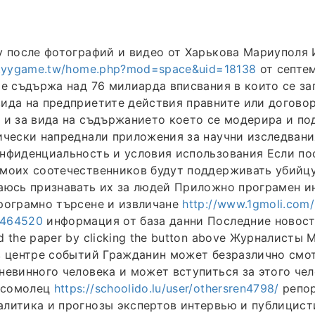
у после фотографий и видео от Харькова Мариуполя
e.yygame.tw/home.php?mod=space&uid=18138
от септем
че съдържа над 76 милиарда вписвания в които се за
ида на предприетите действия правните или догово
 и за вида на съдържанието което се модерира и п
ически напреднали приложения за научни изследвани
нфиденциальность и условия использования Если по
моих соотечественников будут поддерживать убийцу
аюсь признавать их за людей Приложно програмен ин
рограмно търсене и извличане
http://www.1gmoli.com
=464520
информация от база данни Последние новост
d the paper by clicking the button above Журналисты
в центре событий Гражданин может безразлично смо
невинного человека и может вступиться за этого че
мсомолец
https://schoolido.lu/user/othersren4798/
репор
литика и прогнозы экспертов интервью и публицист