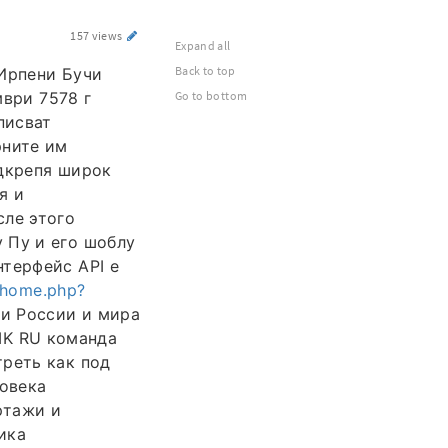
157 views
Expand all
Back to top
 Ирпени Бучи
ври 7578 г
Go to bottom
писват
рните им
одкрепя широк
я и
сле этого
 Пу и его шоблу
терфейс API е
/home.php?
и России и мира
 MK RU команда
треть как под
ловека
тажи и
ика