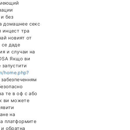
 имеющий
зации
 и без
а домашнее секс
л инцест тра
най новият от
 се даде
ия и случаи на
 DSA Якщо ви
е запустити
m/home.php?
 забезпеченням
безопасно
 те в оф с або
 ви можете
иявити
ане на
на платформите
 и обратна